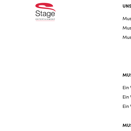
Foo
UNS
doo
Mus
nav
Musi
Musi
MUS
Ein
Ein
Ein
MUS