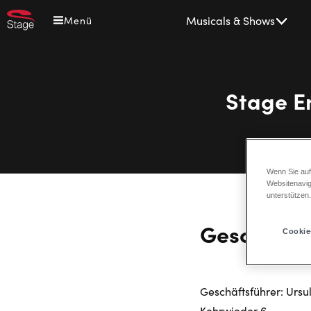
Direkt
Main
Musicals & Shows
Menü
zum
navigation
Inhalt
Stage E
Wenn Sie auf
Websitenavig
unterstützen
Geschäfts
Cookie
Geschäftsführer: Ursu
Kehrwieder 6