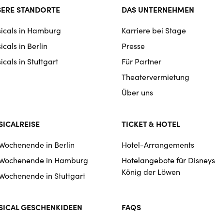
ter
ERE STANDORTE
DAS UNTERNEHMEN
rmat
icals in Hamburg
Karriere bei Stage
igation
cals in Berlin
Presse
cals in Stuttgart
Für Partner
Theatervermietung
Über uns
ICALREISE
TICKET & HOTEL
 Wochenende in Berlin
Hotel-Arrangements
 Wochenende in Hamburg
Hotelangebote für Disneys
König der Löwen
 Wochenende in Stuttgart
ICAL GESCHENKIDEEN
FAQS