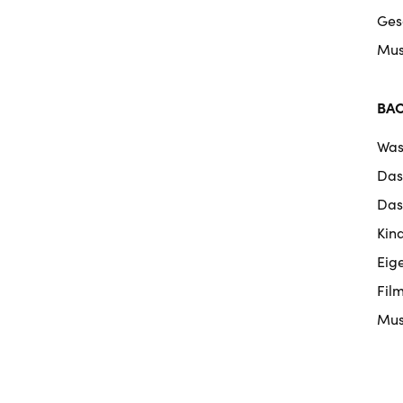
Ges
Mus
BA
Was
Das
Das
Kin
Eig
Fil
Mus