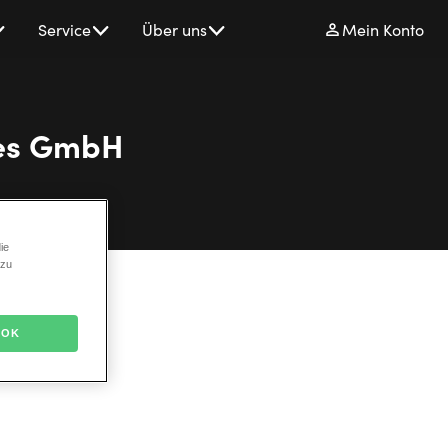
Service
Über uns
Mein Konto
les GmbH
ie
 zu
OK