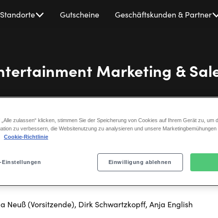
Standorte
Gutscheine
Geschäftskunden & Partner
ntertainment Marketing & Sa
 „Alle zulassen“ klicken, stimmen Sie der Speicherung von Cookies auf Ihrem Gerät zu, um d
ation zu verbessern, die Websitenutzung zu analysieren und unsere Marketingbemühungen
.
Cookie-Richtlinie
führer
-Einstellungen
Einwilligung ablehnen
la Neuß (Vorsitzende), Dirk Schwartzkopff, Anja English