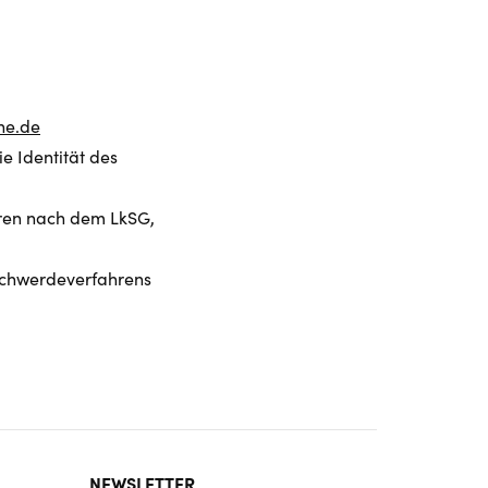
he.de
e Identität des
hren nach dem LkSG,
schwerdeverfahrens
NEWSLETTER