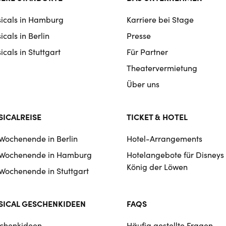
rmat
icals in Hamburg
Karriere bei Stage
igation
cals in Berlin
Presse
cals in Stuttgart
Für Partner
Theatervermietung
Über uns
ICALREISE
TICKET & HOTEL
 Wochenende in Berlin
Hotel-Arrangements
 Wochenende in Hamburg
Hotelangebote für Disneys
König der Löwen
 Wochenende in Stuttgart
ICAL GESCHENKIDEEN
FAQS
chenkideen
Häufig gestellte Fragen