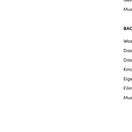
Mus
BA
Was
Das
Das
Kin
Eig
Fil
Mus