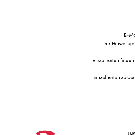
E-Ma
Der Hinweisgeb
Einzelheiten finde
Einzelheiten zu d
Foo
UNS