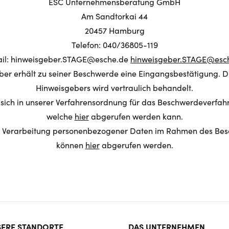
ESC Unternehmensberatung GmbH
Am Sandtorkai 44
20457 Hamburg
Telefon: 040/36805-119
il: hinweisgeber.STAGE@esche.de
hinweisgeber.STAGE@esc
er erhält zu seiner Beschwerde eine Eingangsbestätigung. Di
Hinweisgebers wird vertraulich behandelt.
n sich in unserer Verfahrensordnung für das Beschwerdeverfa
welche
hier
abgerufen werden kann.
er Verarbeitung personenbezogener Daten im Rahmen des Be
können
hier
abgerufen werden.
ter
ERE STANDORTE
DAS UNTERNEHMEN