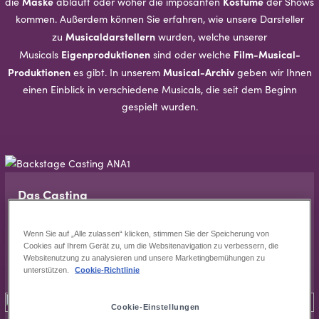
Maske
Kostüme
die
abläuft oder woher die imposanten
der Shows
kommen. Außerdem können Sie erfahren, wie unsere Darsteller
Musicaldarstellern
zu
wurden, welche unserer
Eigenproduktionen
Film-Musical-
Musicals
sind oder welche
Produktionen
Musical-Archiv
es gibt. In unserem
geben wir Ihnen
einen Einblick in verschiedene Musicals, die seit dem Beginn
gespielt wurden.
Das Cas­ting
Castings sind seit eh und je das Mittel der Wahl, wenn es um
die perfekte Besetzung einer Produktion geht.
Wenn Sie auf „Alle zulassen“ klicken, stimmen Sie der Speicherung von
Cookies auf Ihrem Gerät zu, um die Websitenavigation zu verbessern, die
Websitenutzung zu analysieren und unsere Marketingbemühungen zu
Das Cas­ting
unterstützen.
Cookie-Richtlinie
Cookie-Einstellungen