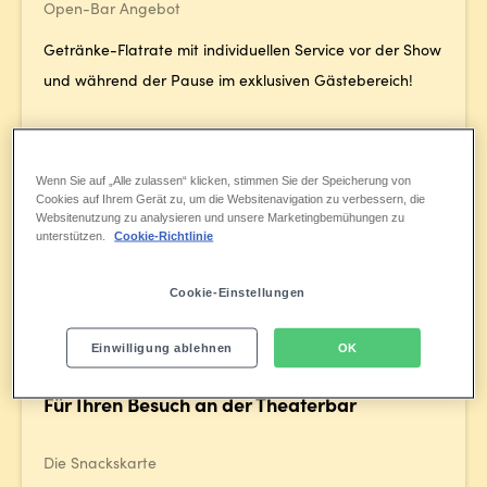
Open-Bar Angebot
Getränke-Flatrate mit individuellen Service vor der Show
und während der Pause im exklusiven Gästebereich!
19,90 €
Unser Getränkepaket für
pro Person (
Für Kinder
bis 15 Jahre nur 12,90 € pro Person)
Wenn Sie auf „Alle zulassen“ klicken, stimmen Sie der Speicherung von
Cookies auf Ihrem Gerät zu, um die Websitenavigation zu verbessern, die
Websitenutzung zu analysieren und unsere Marketingbemühungen zu
unterstützen.
Cookie-Richtlinie
Infos & Buchung
Cookie-Einstellungen
Einwilligung ablehnen
OK
Für Ihren Besuch an der Theaterbar
Die Snackskarte