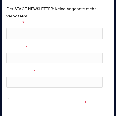
Der STAGE NEWSLETTER: Keine Angebote mehr
verpassen!
Vorname
*
Nachname
*
E-Mail Adresse
*
Ich möchte personalisierte Informationen zu den
Musicals & Shows der Stage Entertainment erhalten und
stimme den
Datenschutzbestimmungen
zu.
*