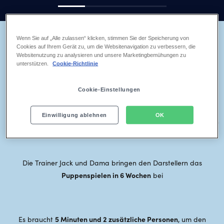
Wenn Sie auf „Alle zulassen“ klicken, stimmen Sie der Speicherung von
5 FAKTEN ZU UNSEREM SCHNEEMANN OLAF
Cookies auf Ihrem Gerät zu, um die Websitenavigation zu verbessern, die
Lernen Sie Olaf noch besser kennen
Websitenutzung zu analysieren und unsere Marketingbemühungen zu
unterstützen.
Cookie-Richtlinie
Cookie-Einstellungen
15 Kilogramm
Unsere Olaf-Puppe wiegt rund
Einwilligung ablehnen
OK
Kurz vor seinem Einsatz in Stuttgart gönnte Olaf sich einen kleinen
Beauty-Urlaub in den USA
Die Trainer Jack und Dama bringen den Darstellern das
Puppenspielen in 6 Wochen
bei
5 Minuten und 2 zusätzliche Personen
Es braucht
, um den